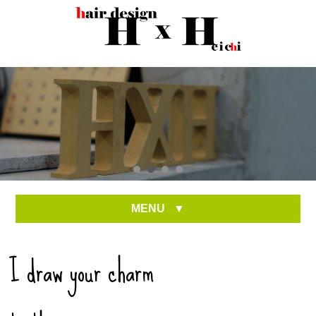
MENU
▼
I draw your charm